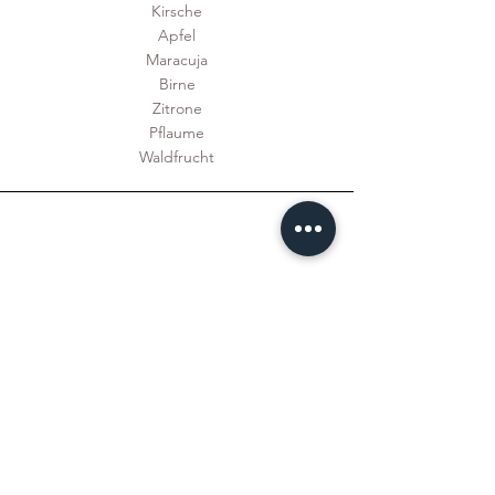
Kirsche
Apfel
Maracuja
Birne
Zitrone
Pflaume
Waldfrucht
Biskuit (enthält glutenhaltiges Getreide,
Eier)
Schokobiskuit (enthält glutenhaltiges
Getreide, Eier)
Nussbiskuit (enthält glutenhaltiges
Getreide, Schalenfrüchte, Eier)
Sandkuchen (enthält glutenhaltiges
Getreide, Eier, Milch)