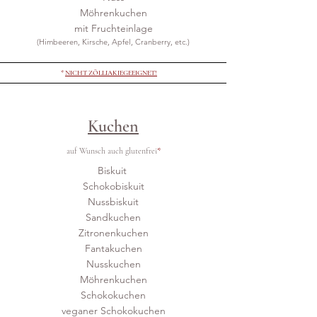
Möhrenkuchen
mit Fruchteinlage
(
Himbeeren
, Kirsche, Apfel,
C
r
anberry, etc.)
*
NICHT ZÖLLIAKIEGEEIGNET!
Kuchen
auf Wunsch auch glutenfrei
*
Biskuit
Schokobiskuit
Nussbiskuit
Sandkuchen
Zitronenkuchen
Fantakuchen
Nusskuchen
Möhrenkuchen
Schokokuchen
veganer Schokokuchen