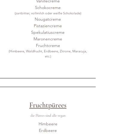
Vanillecreme
Schokocreme
(zartbitter, v
ollmilch oder weiße Schokolade)
Nougatcreme
Pistaziencreme
Spekulatiuscreme
Maronencreme
Fruchtcreme
(Himbeere, Waldfrucht, Erdbeere, Zitrone, Maracuja,
etc.)
Fruchtpürees
die Pürees sind alle vegan
Himbeere
Erdbeere