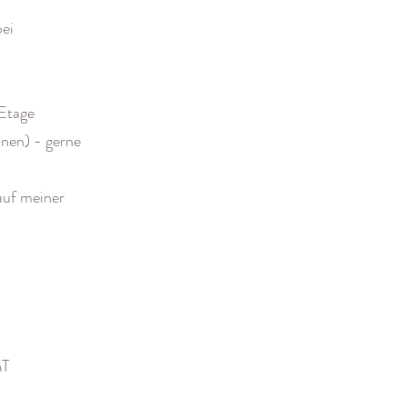
bei
 Etage
onen) - gerne
 auf meiner
MT