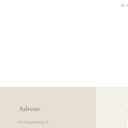
Je 
Adresse
Im Reutersweg 16