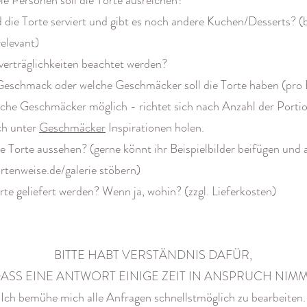
ele Personen soll die Torte ausreichen?
 die Torte serviert und gibt es noch andere Kuchen/Desserts? (
elevant)
verträglichkeiten beachtet werden?
Geschmack oder welche Geschmäcker soll die Torte haben (pro
iche Geschmäcker möglich - richtet sich nach Anzahl der Porti
ch unter
Geschmäcker
Inspirationen holen.
die Torte aussehen? (gerne könnt ihr Beispielbilder beifügen und
rtenweise.de/galerie stöbern)
orte geliefert werden? Wenn ja, wohin? (zzgl. Lieferkosten)
BITTE HABT VERSTÄNDNIS DAFÜR,
ASS EINE ANTWORT EINIGE ZEIT IN ANSPRUCH NIM
Ich bemühe mich alle Anfragen schnellstmöglich zu bearbeiten.