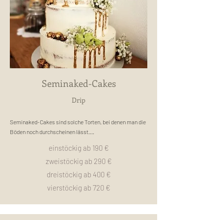
Aufgrund des minimalistischen Aussehens passen sie zu 
allen Anlässen.

Zeitlich und dezent sind sie besonders beliebt bei Leuten, 
die es nicht so süß mögen.
Seminaked-Cakes
Drip
Seminaked-Cakes sind solche Torten, bei denen man die 
Böden noch durchscheinen lässt.

Sie werden außen mit einer Creme bestrichen und glatt 
einstöckig ab 190 €
gezogen.

zweistöckig ab 290 €
Dekoriert werden seminaked-Cakes meist mit Beeren, 
Früchten, Blumen und/oder Drip (herunterlaufende 
dreistöckig ab 400 €
Schokolade oder Zuckerguss).

vierstöckig ab 720 €
Bei den Geschmäckern in der Torte kann man dennoch 
alles wählen,
