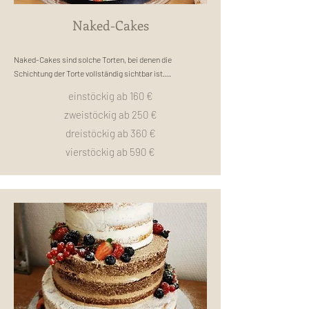
Naked-Cakes
Naked-Cakes sind solche Torten, bei denen die 
Schichtung der Torte vollständig sichtbar ist.

Die Torte wird nicht mit Creme oder Fondant ummantelt,

einstöckig ab 160 €
wodurch man die einzelnen Böden und Cremeschichten 
zweistöckig ab 250 €
deutlich erkennt.

dreistöckig ab 360 €
Die Geschmäcker der Torte lassen sich dennoch ganz 
vierstöckig ab 590 €
unterschiedlich gestalten,

da die einzelnen Schichten am äußersten Rand mit 
Buttercreme gleichmäßig gestaltet werden können.