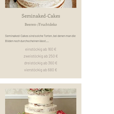
Seminaked-Cakes
Beeren-/
Fruchtdeko
Seminaked-Cakes sind solche Torten, bei denen man die 
Böden noch durchscheinen lässt.

Sie werden außen mit einer Creme bestrichen und glatt 
einstöckig ab 160 €
gezogen.

zweistöckig ab 250 €
Dekoriert werden seminaked-Cakes meist mit Beeren, 
Früchten, Blumen und/oder Drip (herunterlaufende 
dreistöckig ab 360 €
Schokolade oder Zuckerguss).

vierstöckig ab 680 €
Bei den Geschmäckern in der Torte kann man dennoch 
alles wählen,

da der äußere Cremerand mit derselben Creme gespritzt 
wird. 

Aufgrund des minimalistischen Aussehens passen sie zu 
allen Anlässen.

Zeitlich und dezent sind sie besonders beliebt bei Leuten, 