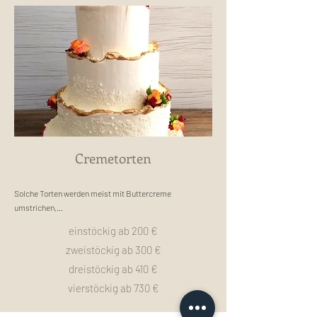
da der äußere Cremerand mit derselben Creme gespritzt 
wird. 

Aufgrund des minimalistischen Aussehens passen sie zu 
allen Anlässen.

Zeitlich und dezent sind sie besonders beliebt bei Leuten, 
die es nicht so süß mögen.
Cremetorten
Solche Torten werden meist mit Buttercreme 
umstrichen,

sodass man die Böden nicht mehr durchsieht.

einstöckig ab 200 €
zweistöckig ab 300 €
Man kann unterschiedliche Strukturen erzeugen und 
verschiedene Motive kreieren.

dreistöckig ab 410 €
vierstöckig ab 73
0 €
Bei den Geschmäckern der einzelnen Etagen kann man 
alles wählen.