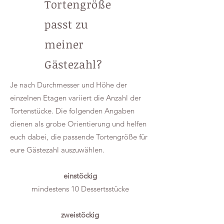
Tortengröße
passt zu
Bei 3D-Torten ist man allerdings etwas 
eingeschränkt: Da sie eine gewisse 
meiner
Stabilität benötigen, kommen hier feste 
Kuchenteige und stabile Füllungen zum 
Gästezahl?
Einsatz.

Je nach Durchmesser und Höhe der
Ein weiterer wichtiger Kostenfaktor sind 
einzelnen Etagen variiert die Anzahl der
Unverträglichkeiten.

Tortenstücke. Die folgenden Angaben
Laktose- oder glutenfreie Produkte sind 
dienen als grobe Orientierung und helfen
im Einkauf rund 30 % teurer als 
euch dabei, die passende Tortengröße für
herkömmliche Zutaten, was sich 
eure Gästezahl auszuwählen.
natürlich auch in der Preiskalkulation 
widerspiegelt.

einstöckig
mindestens 10 Dessertsstücke
Auch die Personenzahl spielt eine 
entscheidende Rolle, da sich daraus die 
Größe der Torte ergibt.

zweistöckig