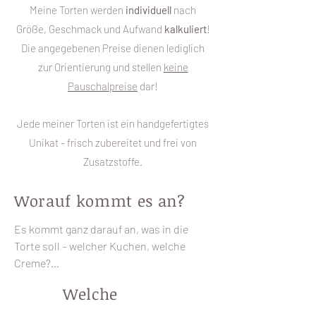
Meine Torten werden
individuell
nach
Größe, Geschmack und Aufwand
kalkuliert
!
Die angegebenen Preise dienen lediglich
zur Orientierung und stellen
keine
Pauschalpreise
dar!
Jede meiner Torten ist ein handgefertigtes
Unikat - frisch zubereitet und frei von
Zusatzstoffe.
Worauf kommt es an?
Es kommt ganz darauf an, was in die 
Torte soll – welcher Kuchen, welche 
Creme?

Grundsätzlich kann jede Torte nach 
Welche
deinen individuellen Wünschen gefüllt 
werden.
