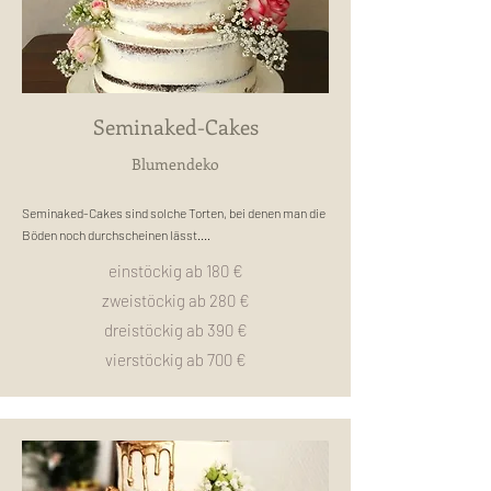
die es nicht so süß mögen.
Seminaked-Cakes
Blumendeko
Seminaked-Cakes sind solche Torten, bei denen man die 
Böden noch durchscheinen lässt.

Sie werden außen mit einer Creme bestrichen und glatt 
einstöckig ab 180 €
gezogen.

zweistöckig ab 280 €
Dekoriert werden seminaked-Cakes meist mit Beeren, 
Früchten, Blumen und/oder Drip (herunterlaufende 
dreistöckig ab 390 €
Schokolade oder Zuckerguss).

vierstöckig ab 700 €
Bei den Geschmäckern in der Torte kann man dennoch 
alles wählen,

da der äußere Cremerand mit derselben Creme gespritzt 
wird. 
